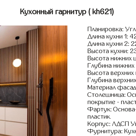
Кухонный гарнитур
( kh621)
Планировка: Уг
Длина кухни 1: 4
Длина кухни 2: 
Высота кухни: 2
Высота нижних 
Глубина нижних
Высота верхних
Глубина верхни
Материал фасад
Столешница: Осн
покрытие - пласт
Фартук: Основа
пластик.
Корпус: ЛДСП У
Фурнитура: Кух