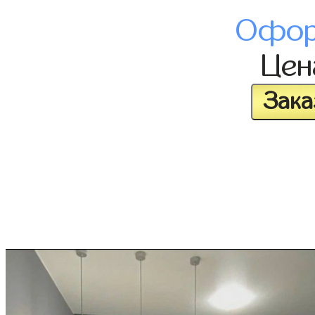
Офор
Це
Зака