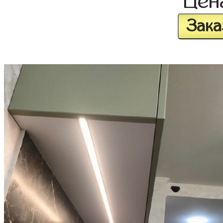
Це
Зака