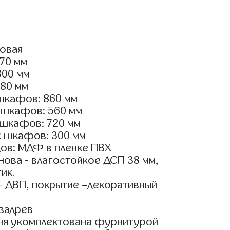
ловая
870 мм
800 мм
180 мм
шкафов: 860 мм
 шкафов: 560 мм
 шкафов: 720 мм
х шкафов: 300 мм
ов: МДФ в пленке ПВХ
ова - влагостойкое ДСП 38 мм,
ик.
- ДВП, покрытие –декоративный
вадрев
ня укомплектована фурнитурой