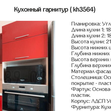
Кухонный гарнитур
( kh3564)
Планировка: Уг
Длина кухни 1: 1
Длина кухни 2: 1
Высота кухни: 2
Высота нижних 
Глубина нижних
Высота верхних
Глубина верхни
Материал фасад
Столешница: Осн
покрытие - пласт
Фартук: Основа
пластик.
Корпус: ЛДСП У
Фурнитура: Кух