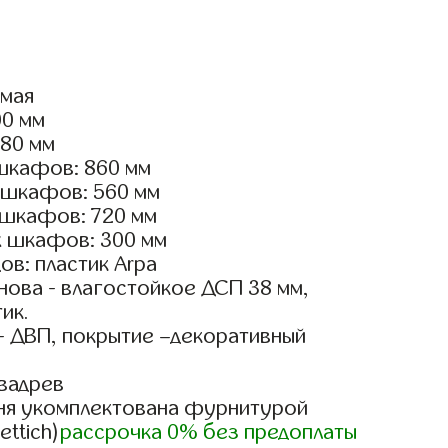
ямая
00 мм
180 мм
шкафов: 860 мм
 шкафов: 560 мм
 шкафов: 720 мм
х шкафов: 300 мм
в: пластик Arpa
ова - влагостойкое ДСП 38 мм,
ик.
- ДВП, покрытие –декоративный
вадрев
ня укомплектована фурнитурой
ettich)
рассрочка 0% без предоплаты