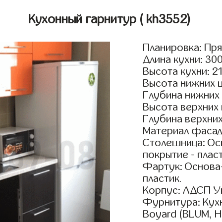
Кухонный гарнитур
( kh3552)
Планировка: Пр
Длина кухни: 30
Высота кухни: 2
Высота нижних 
Глубина нижних
Высота верхних
Глубина верхни
Материал фасадо
Столешница: Осн
покрытие - пласт
Фартук: Основа
пластик.
Корпус: ЛДСП У
Фурнитура: Кух
Boyard (BLUM, H