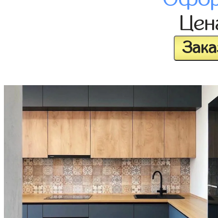
Це
Зака