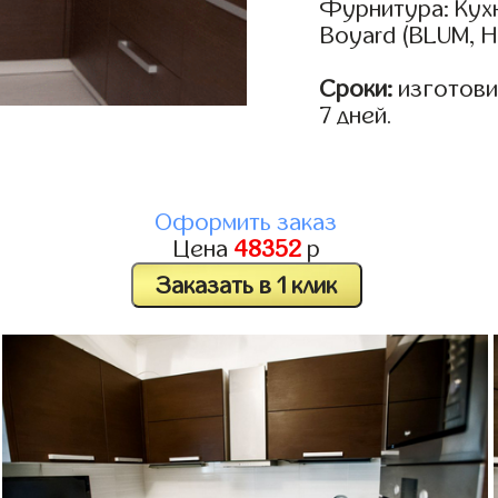
Фурнитура: Кух
Boyard (BLUM, H
Сроки:
изготовим
7 дней.
Оформить заказ
Цена
48352
р
Заказать в 1 клик