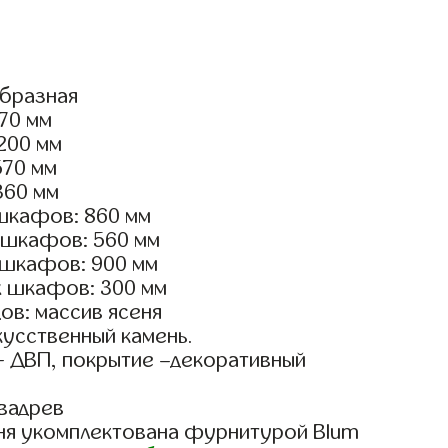
образная
770 мм
2200 мм
570 мм
360 мм
шкафов: 860 мм
 шкафов: 560 мм
 шкафов: 900 мм
х шкафов: 300 мм
ов: массив ясеня
кусственный камень.
- ДВП, покрытие –декоративный
вадрев
ня укомплектована фурнитурой Blum