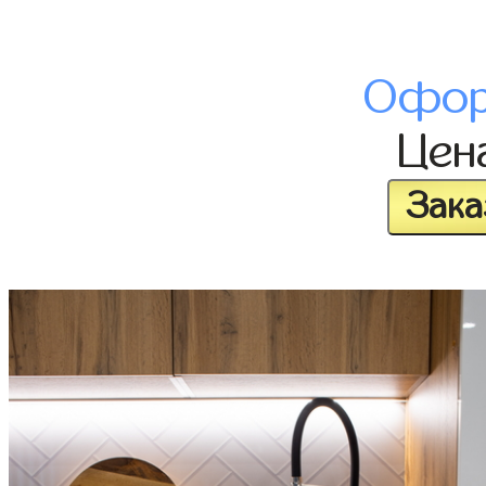
Офор
Цен
Зака