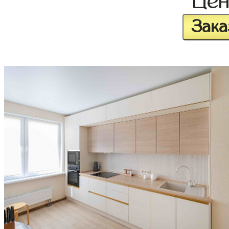
Це
Зака