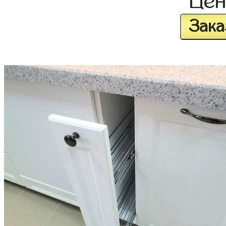
Це
Зака