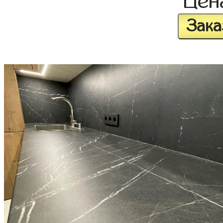
Це
Зака