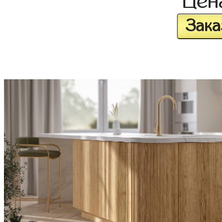
Це
Зака