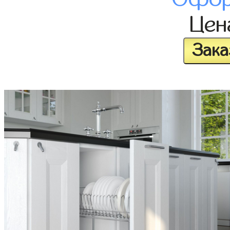
Це
Зака