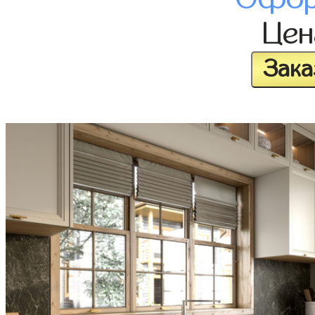
Це
Зака