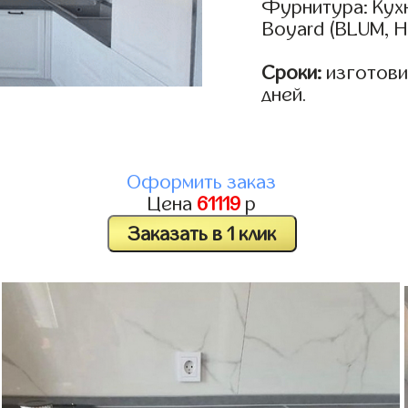
Фурнитура: Кух
Boyard (BLUM, H
Сроки:
изготовим
дней.
Оформить заказ
Цена
61119
р
Заказать в 1 клик