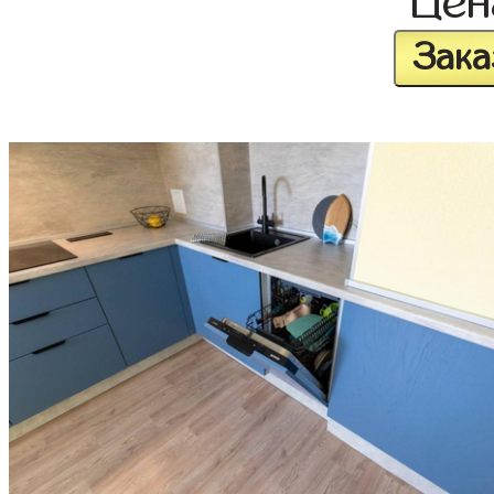
Це
Зака