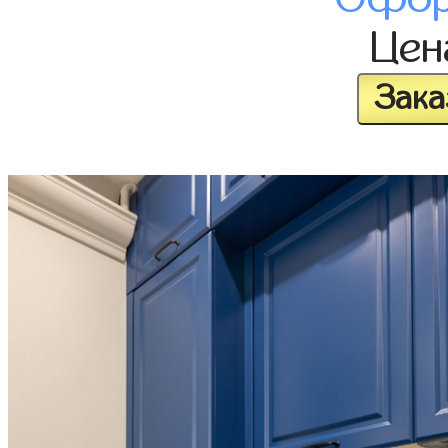
Це
Зака