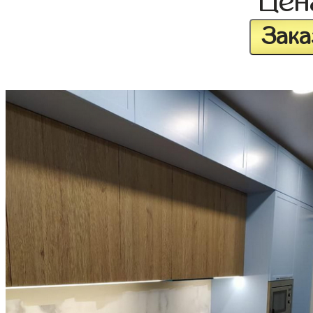
Це
Зака