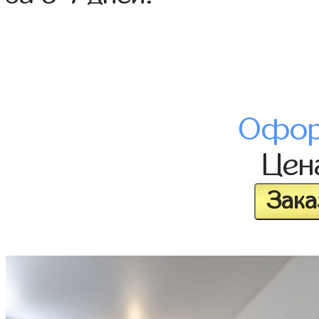
Офор
Це
Зака