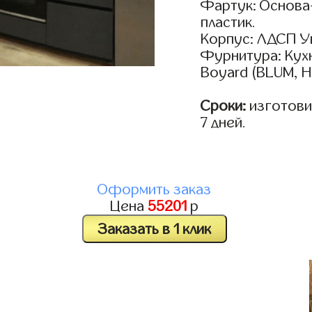
Фартук: Основа
пластик.
Корпус: ЛДСП У
Фурнитура: Кух
Boyard (BLUM, H
Сроки:
изготовим
7 дней.
Оформить заказ
Цена
55201
р
Заказать в 1 клик