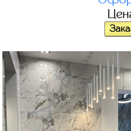
Це
Зака