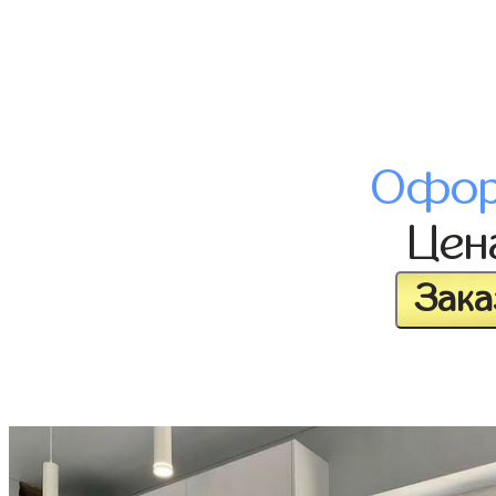
Офор
Це
Зака