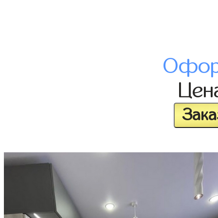
Офор
Цен
Зака