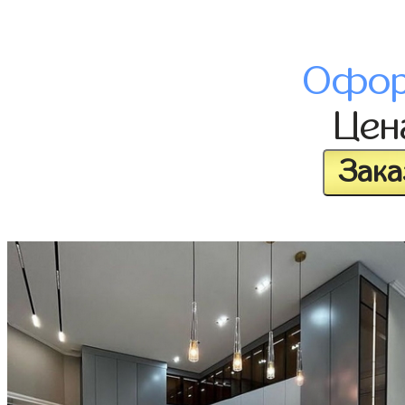
Офор
Це
Зака