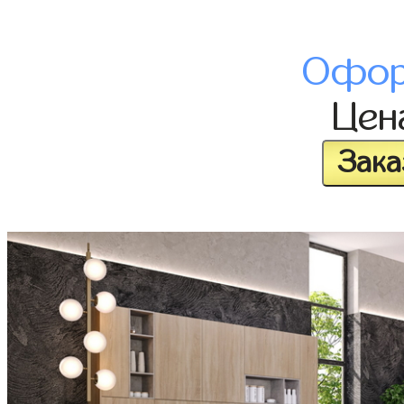
Офор
Це
Зака