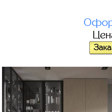
Офор
Це
Зака