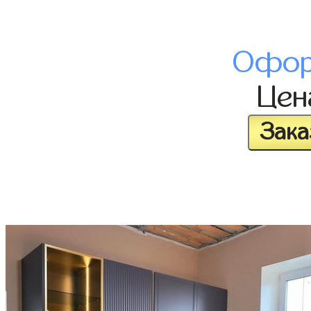
Офор
Це
Зака