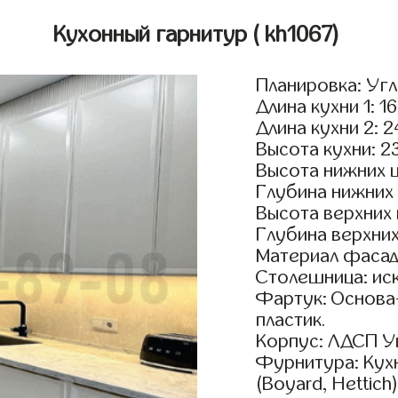
Кухонный гарнитур
( kh1067)
Планировка: Уг
Длина кухни 1: 1
Длина кухни 2: 
Высота кухни: 2
Высота нижних 
Глубина нижних
Высота верхних
Глубина верхни
Материал фасад
Столешница: ис
Фартук: Основа
пластик.
Корпус: ЛДСП У
Фурнитура: Кух
(Boyard, Hettich