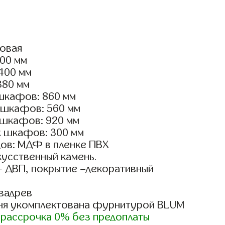
ловая
600 мм
2400 мм
380 мм
шкафов: 860 мм
 шкафов: 560 мм
 шкафов: 920 мм
х шкафов: 300 мм
ов: МДФ в пленке ПВХ
кусственный камень.
- ДВП, покрытие –декоративный
вадрев
ня укомплектована фурнитурой BLUM
)
рассрочка 0% без предоплаты