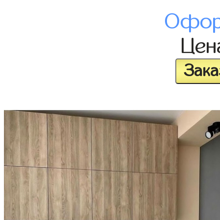
Офор
Це
Зака