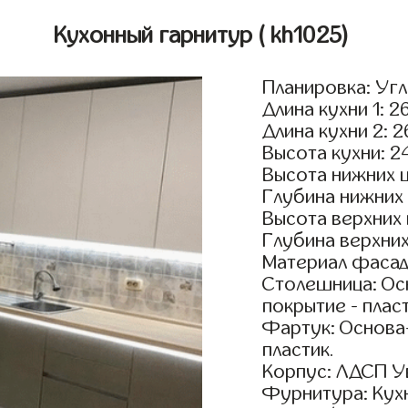
Кухонный гарнитур
( kh1025)
Планировка: Уг
Длина кухни 1: 2
Длина кухни 2: 
Высота кухни: 2
Высота нижних 
Глубина нижних
Высота верхних
Глубина верхни
Материал фасад
Столешница: Осн
покрытие - пласт
Фартук: Основа
пластик.
Корпус: ЛДСП У
Фурнитура: Кух