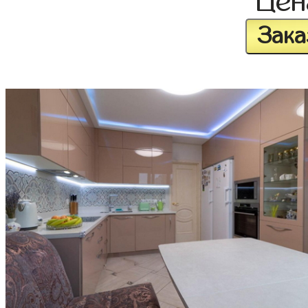
Це
Зака