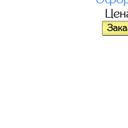
Це
Зака