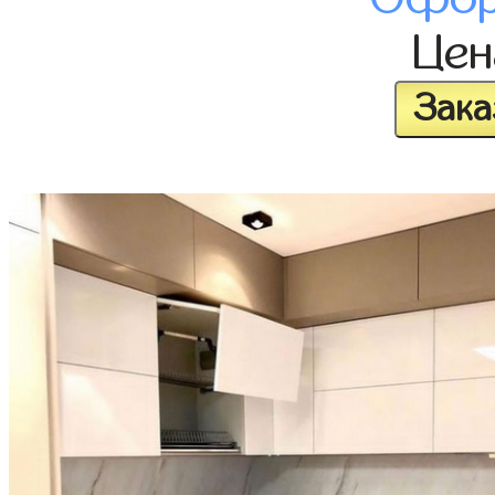
Це
Зака