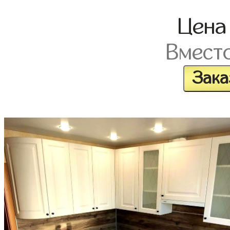
Цен
Вмест
Зака