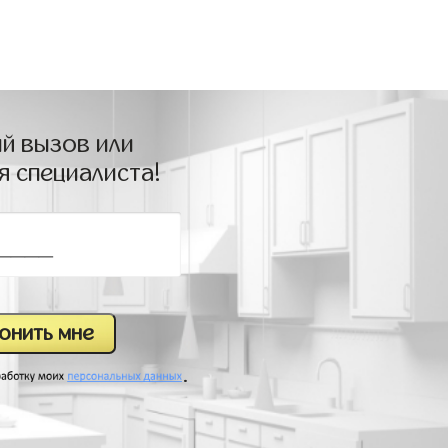
й вызов или
я специалиста!
.