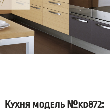
Кухня модель №kd872: