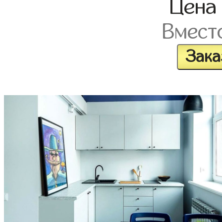
Цен
Вмест
Зака