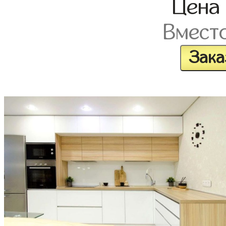
Цен
Вмест
Зака