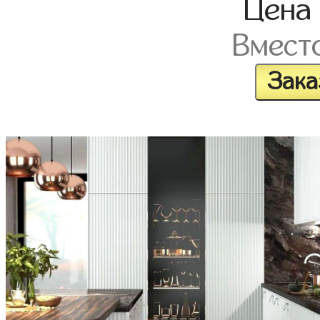
Цен
Вмест
Зака