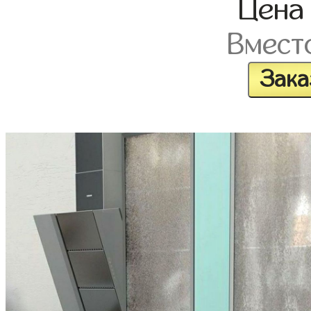
Цен
Вмест
Зака