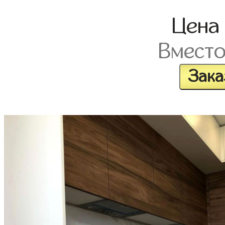
Цен
Вмест
Зака