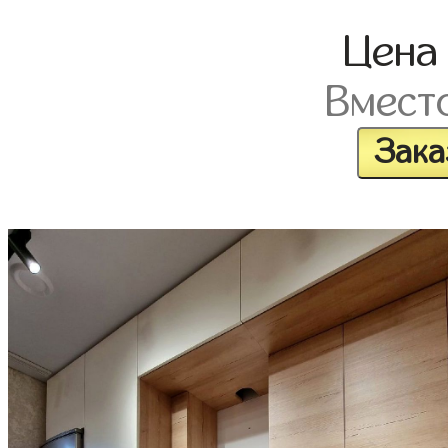
Цен
Вмест
Зака