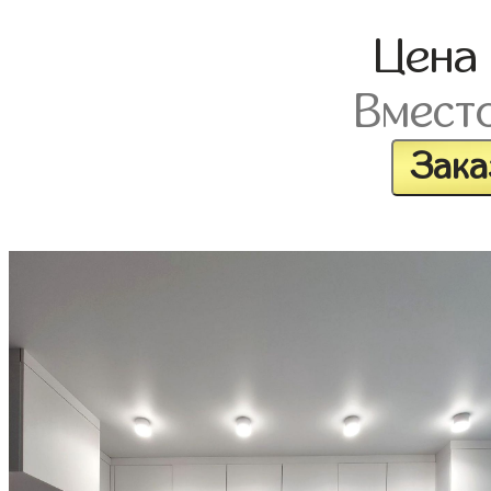
Цена
Вмест
Зака