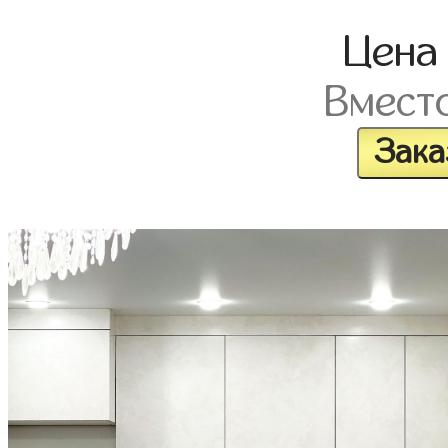
Цен
Вмест
Зака