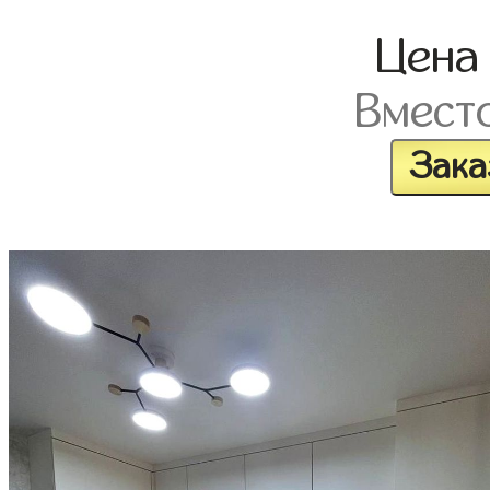
Цен
Вмест
Зака