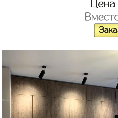
Цен
Вмест
Зака