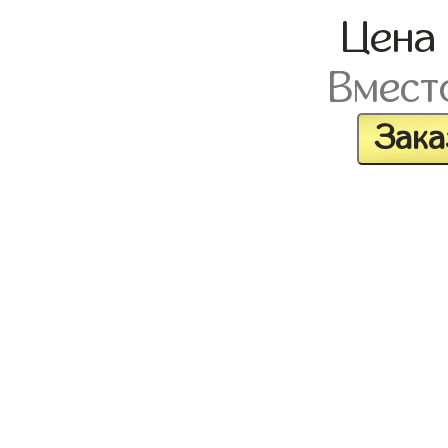
Цен
Вмест
Зака