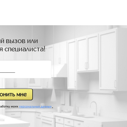
й вызов или
я специалиста!
.