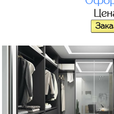
Офор
Це
Зака