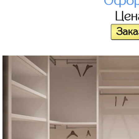
Офор
Це
Зака